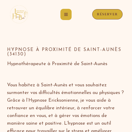
Aller
au
RÉSERVER
contenu
HYPNOSE À PROXIMITÉ DE SAINT-AUNÈS
(34130)
Hypnothérapeute à Proximité de Saint-Aunès
Vous habitez à Saint-Aunès et vous souhaitez
surmonter vos difficultés émotionnelles ou physiques ?
Grâce à l’Hypnose Ericksonienne, je vous aide à
retrouver un équilibre intérieur, à renforcer votre
confiance en vous, et à gérer vos émotions de
manière saine et positive. L’hypnose est un outil
efficace pour travailler sur le stress et améliorer