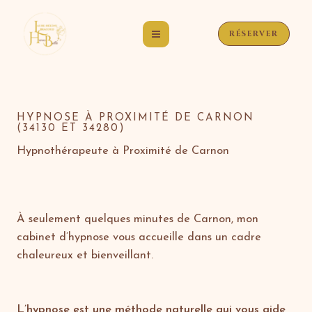
Aller
au
RÉSERVER
contenu
HYPNOSE À PROXIMITÉ DE CARNON
(34130 ET 34280)
Hypnothérapeute à Proximité de Carnon
À seulement quelques minutes de Carnon, mon
cabinet d’hypnose vous accueille dans un cadre
chaleureux et bienveillant.
L’hypnose est une méthode naturelle qui vous aide