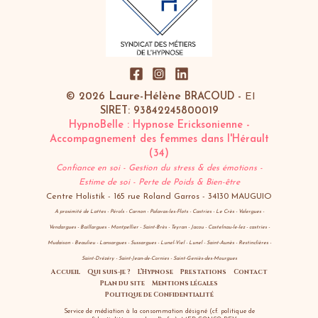
Laure-Hélène
© 2026
BRACOUD -
EI
SIRET:
93842245800019
HypnoBelle : Hypnose Ericksonienne -
Accompagnement des femmes dans l'Hérault
(34)
Confiance en soi - Gestion du stress & des émotions -
Estime de soi
- Perte de Poids & Bien-être
Centre Holistik - 165 rue Roland Garros - 34130 MAUGUIO
A proximité de Lattes - Pérols - Carnon - Palavas-les-Flots - Castries - Le Crès - Valergues -
Vendargues - Baillargues - Montpellier - Saint-Brès - Teyran - Jacou - Castelnau-le-lez - castries -
Mudaison - Beaulieu - Lansargues - Sussargues - Lunel-Viel - Lunel - Saint-Aunès - Restinclières -
Saint-Drézéry - Saint-Jean-de-Cornies - Saint-Geniès-des-Mourgues
Accueil
Qui suis-je ?
L’Hypnose
Prestations
Contact
Plan du site
Mentions légales
Politique de Confidentialité
Service de médiation à la consommation désigné (cf. politique de